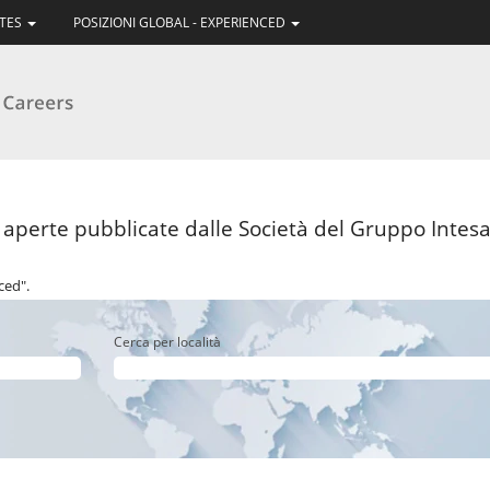
ATES
POSIZIONI GLOBAL - EXPERIENCED
gina
rente)
i aperte pubblicate dalle Società del Gruppo Intesa 
ced".
Cerca per località