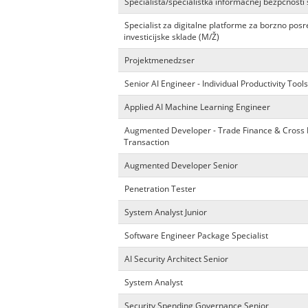
Špecialista/špecialistka informačnej bezpčnosti 
Specialist za digitalne platforme za borzno posr
investicijske sklade (M/Ž)
Projektmenedzser
Senior AI Engineer - Individual Productivity Tools
Applied AI Machine Learning Engineer
Augmented Developer - Trade Finance & Cross
Transaction
Augmented Developer Senior
Penetration Tester
System Analyst Junior
Software Engineer Package Specialist
AI Security Architect Senior
System Analyst
Security Spending Governance Senior