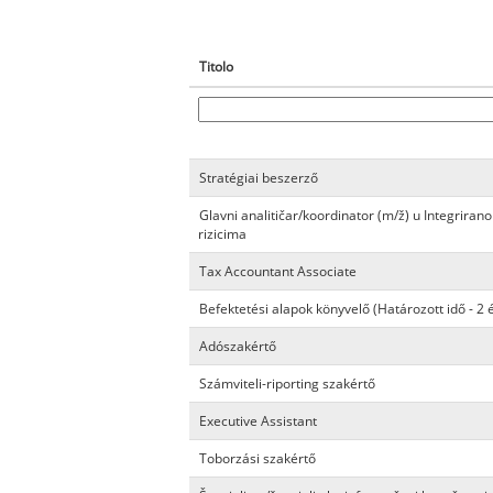
Titolo
Stratégiai beszerző
Glavni analitičar/koordinator (m/ž) u Integriran
rizicima
Tax Accountant Associate
Befektetési alapok könyvelő (Határozott idő - 2 
Adószakértő
Számviteli-riporting szakértő
Executive Assistant
Toborzási szakértő