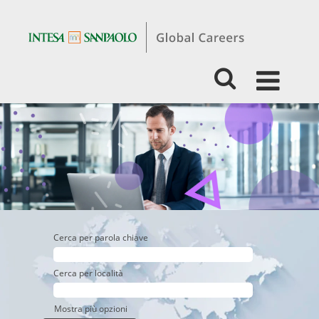
Experienced
-
Business
-
Asset
Management
Cerca per parola chiave
Cerca per località
Mostra più opzioni