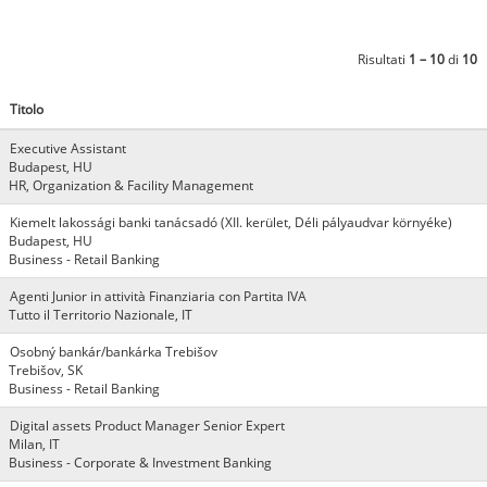
Risultati
1 – 10
di
10
Titolo
Executive Assistant
Budapest, HU
HR, Organization & Facility Management
Kiemelt lakossági banki tanácsadó (XII. kerület, Déli pályaudvar környéke)
Budapest, HU
Business - Retail Banking
Agenti Junior in attività Finanziaria con Partita IVA
Tutto il Territorio Nazionale, IT
Osobný bankár/bankárka Trebišov
Trebišov, SK
Business - Retail Banking
Digital assets Product Manager Senior Expert
Milan, IT
Business - Corporate & Investment Banking