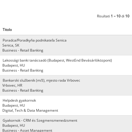
Risultati
1 – 10
di
10
Titolo
Poradca/Poradkyňa podnikateľa Senica
Senica, SK
Business - Retail Banking
Lakossági banki tanácsadó (Budapest, WestEnd Bevásárlóközpont)
Budapest, HU
Business - Retail Banking
Bankarski službenik (m/ž), mjesto rada Vrbovec
Vrbovec, HR
Business - Retail Banking
Helpdesk gyakornok
Budapest, HU
Digital, Tech & Data Management
Gyakornok - CRM és Szegmensmenedzsment
Budapest, HU
Business - Asset Management