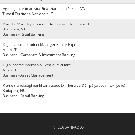
Agenti Junior in attività Finanziaria con Partita IVA
Tutto il Territorio Nazionale, IT
Poradca/Poradkyňa klienta Bratislava - Herlianska 1
Bratislava, SK
Business - Retail Banking
Digital assets Product Manager Senior Expert
Milan, IT
Business - Corporate & Investment Banking
High Income Internship Extra-curriculare
Milan, IT
Business - Asset Management
Kiemelt lakossági banki tanácsadó (XII. kerület, Déli pályaudvar környéke)
Budapest, HU
Business - Retail Banking
INTESA SANPAOLO