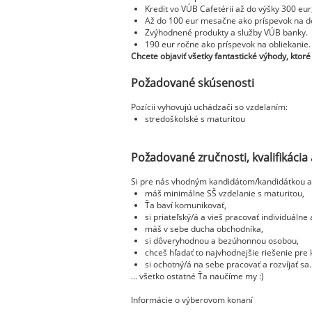
Kredit vo VÚB Cafetérii až do výšky 300 eu
Až do 100 eur mesačne ako príspevok na dop
Zvýhodnené produkty a služby VÚB banky.
190 eur ročne ako príspevok na obliekanie.
Chcete objaviť všetky fantastické výhody, kt
Požadované skúsenosti
Pozícii vyhovujú uchádzači so vzdelaním:
stredoškolské s maturitou
Požadované zručnosti, kvalifikácia 
Si pre nás vhodným kandidátom/kandidátkou a
máš minimálne SŠ vzdelanie s maturitou,
Ťa baví komunikovať,
si priateľský/á a vieš pracovať individuálne 
máš v sebe ducha obchodníka,
si dôveryhodnou a bezúhonnou osobou,
chceš hľadať to najvhodnejšie riešenie pre k
si ochotný/á na sebe pracovať a rozvíjať sa.
... všetko ostatné Ťa naučíme my :)
Informácie o výberovom konaní