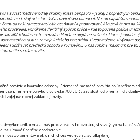
sku a súčasť medzinárodnej skupiny Intesa Sanpaolo – jednej z popredných bank
edie, kde má každý priestor rásť a rozvíjať svoj potenciál. Našou najväčšou hodnot
a čomu sa naši zamestnanci cítia oceňovaní a podporovaní. Ako prvá banka na Sl
ého prostredia. Ponúkame flexibilný spôsob práce – kde to povaha pozície umožňu
 ako kľúč k budúcnosti – neustále hľadáme digitálne riešenia, ktoré zjednodušu
le aj osobnostného rastu a rozvoja ľudského potenciálu. Uvedomujeme si význam 
legom udržiavať psychickú pohodu a rovnováhu. U nás robíme maximum pre to, 
ťou, určite sa nám ozvite.
ačné provízie a kvartálne odmeny. Priemerná mesačná provízia po úspešnom ada
odmeny sa priemerne pohybujú vo výške 700 EUR v závislosti od plnenia individuál
% Tvojej nástupnej základnej mzdy.
katívny/komunikatívna a máš prax v práci s hotovosťou, si skvelý typ na bankára
 aj zaujímavé finančné ohodnotenie.
ožstvo benefitov a ak o nich chceš vedieť viac, scrolluj ďalej.