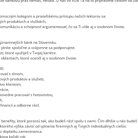
šte bankovú prax nemáš, nevadí. U nás vo VÚB Ťa na to pripravíme celkom od zač
omocným kolegom a priateľskému prístupu našich lektorov sa:
ých produktoch a službách,
 komunikáciu a schopnosť argumentovať, čo sa Ti zíde aj v osobnom živote.
jvýznamnejších bánk na Slovensku.
 plníte spoločne a vzájomne sa podporujete.
i, ktoré využiješ v Tvojej kariére.
 oblastiach, ktoré oceníš aj v osobnom živote.
E:
covať s tímom,
kových produktov a služieb,
vo klientom,
ácie,
dpovedne pracovať s hotovosťou,
h,
financií a odborne rásť.
efity, ktoré porastú tak, ako budeš rásť spolu s nami. Čím dlhšie u nás budeš 
orého výška závisí od splnenia firemných aj Tvojich individuálnych cieľov.
z doplatku zamestnanca.
kona každý rok.