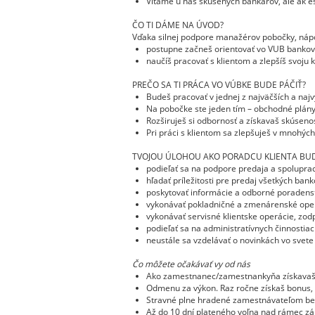
Vítame u nás skúsených bankárov, ale ak e
ČO TI DÁME NA ÚVOD?
Vďaka silnej podpore manažérov pobočky, náp
postupne začneš orientovať vo VUB bankov
naučíš pracovať s klientom a zlepšíš svoju
PREČO SA TI PRÁCA VO VÚBKE BUDE PÁČIŤ?
Budeš pracovať v jednej z najväčších a na
Na pobočke ste jeden tím – obchodné plány
Rozširuješ si odbornosť a získavaš skúsenost
Pri práci s klientom sa zlepšuješ v mnohých
TVOJOU ÚLOHOU AKO PORADCU KLIENTA BUD
podieľať sa na podpore predaja a spolupra
hľadať príležitosti pre predaj všetkých ban
poskytovať informácie a odborné poradenst
vykonávať pokladničné a zmenárenské oper
vykonávať servisné klientske operácie, zo
podieľať sa na administratívnych činnostiac
neustále sa vzdelávať o novinkách vo svete 
Čo môžete očakávať vy od nás
Ako zamestnanec/zamestnankyňa získavaš ben
Odmenu za výkon. Raz ročne získaš bonus, kt
Stravné plne hradené zamestnávateľom be
Až do 10 dní plateného voľna nad rámec zá