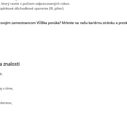
r, ktorý rastie s počtom odpracovaných rokov.
lnkové dôchodkové sporenie (III. pilier).
oré svojim zamestnancom VÚBka ponúka? Mrknite na
našu kariérnu stránku
a presk
a znalosti
k:
aj v tíme,
lientov,