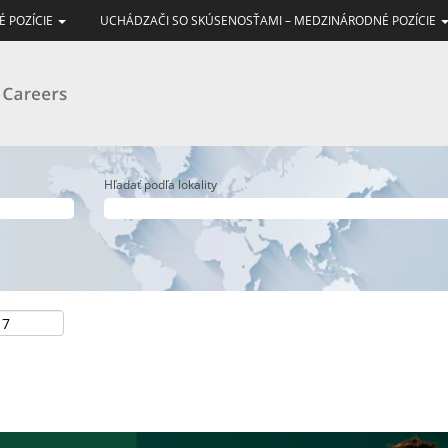
É POZÍCIE
UCHÁDZAČI SO SKÚSENOSŤAMI – MEDZINÁRODNÉ POZÍCIE
Hľadať podľa lokality