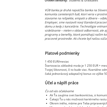
Úroveň seniority:
Students & Graduates
VÚB banka je druhá najväčšia banka na Sloven
komunita zanietených ľudí, ktorí veria v prostr
staviame na rešpekte, empatii a dôvere – vďak
Employer, sme nastavili nový štandard pracovn
domu a kedy z kancelárie. Technológie vnímame
vzdelávanie – nielen v oblasti odbornosti, a
programy a benefity, ktoré pomáhajú našim ko
pracovné prostredie. Ak chcete byť našou súčas
Platové podmienky
1 450 EUR/mesiac
Štartovacia základná mzda je 1 250 EUR + mes
Tvojej šikovnosti, či to bude viac. Kvartálne 
čaká jednorázový adaptačný bonus vo výške 50
Účel a náplň práce
Čo od vás očakávame
Ak Ťa zaujíma svet bankovníctva, si komuni
Čakajú Ťa u nás možnosti kariérneho rastu
Okrem iného, máme pre Teba pripravených mn