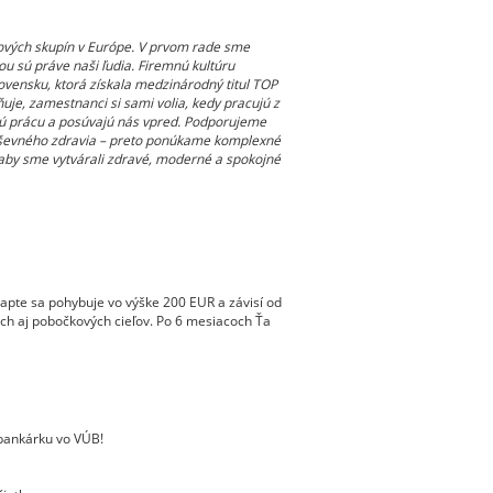
ových skupín v Európe. V prvom rade sme
ou sú práve naši ľudia. Firemnú kultúru
ovensku, ktorá získala medzinárodný titul TOP
je, zamestnanci si sami volia, kedy pracujú z
jú prácu a posúvajú nás vpred. Podporujeme
duševného zdravia – preto ponúkame komplexné
aby sme vytvárali zdravé, moderné a spokojné
pte sa pohybuje vo výške 200 EUR a závisí od
nych aj pobočkových cieľov. Po 6 mesiacoch Ťa
/bankárku vo VÚB!