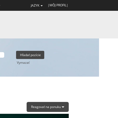
|MÔJ PROFIL|
JAZYK
Vymazať
Reagovať na ponuku