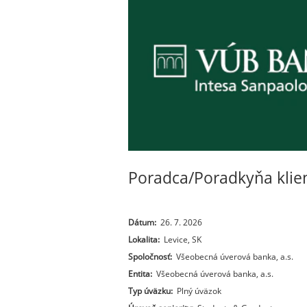
Poradca/Poradkyňa klien
Dátum:
26. 7. 2026
Lokalita:
Levice, SK
Spoločnosť:
Všeobecná úverová banka, a.s.
Entita:
Všeobecná úverová banka, a.s.
Typ úväzku:
Plný úväzok