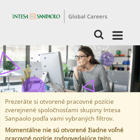
ŠTUDENTI
A
ABSOLVENTI
-
BIZNIS
-
POISŤOVNÍCTVO
Prezeráte si otvorené pracovné pozície
zverejnené spoločnosťami skupiny Intesa
Sanpaolo podľa vami vybraných filtrov.
Momentálne nie sú otvorené žiadne voľné
pracovné pozície zodpovedajúce tejto