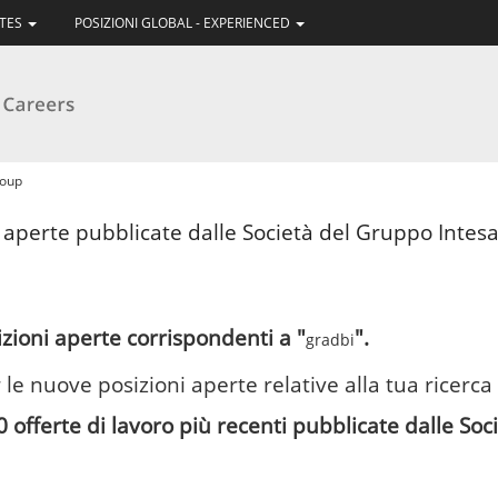
ATES
POSIZIONI GLOBAL - EXPERIENCED
(pagina
roup
corrente)
i aperte pubblicate dalle Società del Gruppo Intesa 
zioni aperte corrispondenti a "
".
gradbi
 le nuove posizioni aperte relative alla tua ricerca
0 offerte di lavoro più recenti pubblicate dalle So