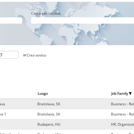
Cerca per località
Crea avviso
Luogo
Job Family
ava
Bratislava, SK
Business - Re
ka 1
Bratislava, SK
Business - Re
Budapest, HU
HR, Organizat