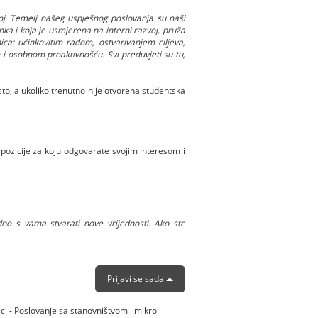
skoj. Temelj našeg uspješnog poslovanja su naši
ka i koja je usmjerena na interni razvoj, pruža
ica: učinkovitim radom, ostvarivanjem ciljeva,
 osobnom proaktivnošću. Svi preduvjeti su tu,
to, a ukoliko trenutno nije otvorena studentska
 pozicije za koju odgovarate svojim interesom i
no s vama stvarati nove vrijednosti. Ako ste
Prijavi se sada
ici - Poslovanje sa stanovništvom i mikro