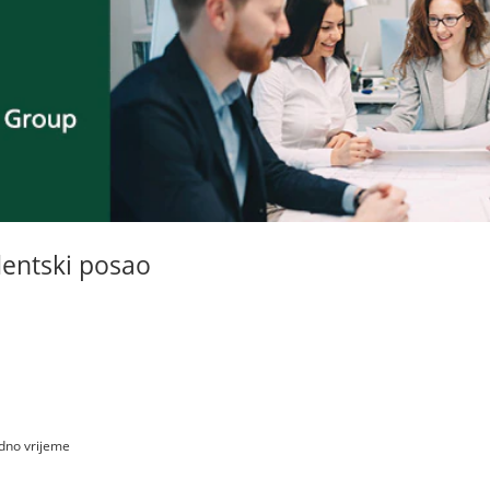
dentski posao
dno vrijeme