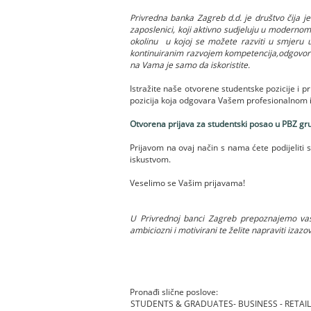
Privredna banka Zagreb d.d. je društvo čija je
zaposlenici, koji aktivno sudjeluju u modernom
okolinu u kojoj se možete razviti u smjeru u 
kontinuiranim razvojem kompetencija,odgovorn
na Vama je samo da iskoristite.
Istražite naše otvorene studentske pozicije i 
pozicija koja odgovara Vašem profesionalnom in
Otvorena prijava za studentski posao u PBZ gr
Prijavom na ovaj način s nama ćete podijeliti 
iskustvom.
Veselimo se Vašim prijavama!
U Privrednoj banci Zagreb prepoznajemo vaš 
ambiciozni i motivirani te želite napraviti izazo
Pronađi slične poslove:
STUDENTS & GRADUATES- BUSINESS - RETAIL