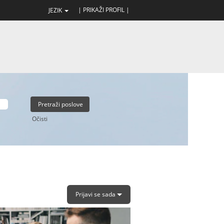
| PRIKAŽI PROFIL |
JEZIK
Očisti
Prijavi se sada