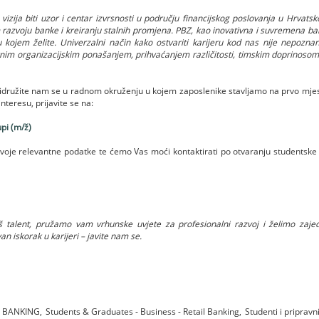
 vizija biti uzor i centar izvrsnosti u području financijskog poslovanja u Hrvat
 razvoju banke i kreiranju stalnih promjena. PBZ, kao inovativna i suvremena ban
kojem želite. Univerzalni način kako ostvariti karijeru kod nas nije nepoznan
im organizacijskim ponašanjem, prihvaćanjem različitosti, timskim doprinosom i
pridružite nam se u radnom okruženju u kojem zaposlenike stavljamo na prvo mjes
teresu, prijavite se na:
upi (m/ž)
svoje relevantne podatke te ćemo Vas moći kontaktirati po otvaranju studentske
talent, pružamo vam vrhunske uvjete za profesionalni razvoj i želimo zajed
van iskorak u karijeri – javite nam se.
 BANKING,
Students & Graduates - Business - Retail Banking,
Studenti i pripravn