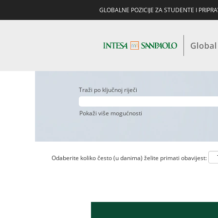
GLOBALNE POZICIJE ZA STUDENTE I PRIPR
Traži po ključnoj riječi
Pokaži više mogućnosti
Odaberite koliko često (u danima) želite primati obavijest: