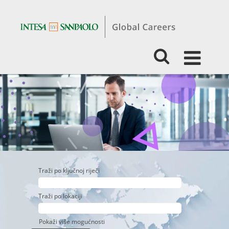
Kandidati
s
iskustvom
-
Riznica
i
ALM
Traži po ključnoj riječi
Traži po lokaciji
Pokaži više mogućnosti