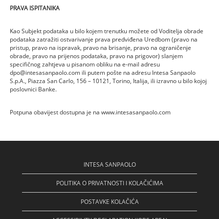
PRAVA ISPITANIKA
Kao Subjekt podataka u bilo kojem trenutku možete od Voditelja obrade
podataka zatražiti ostvarivanje prava predviđena Uredbom (pravo na
pristup, pravo na ispravak, pravo na brisanje, pravo na ograničenje
obrade, pravo na prijenos podataka, pravo na prigovor) slanjem
specifičnog zahtjeva u pisanom obliku na e-mail adresu
dpo@intesasanpaolo.com ili putem pošte na adresu Intesa Sanpaolo
S.p.A., Piazza San Carlo, 156 – 10121, Torino, Italija, ili izravno u bilo kojoj
poslovnici Banke.
Potpuna obavijest dostupna je na www.intesasanpaolo.com
INTESA SANPAOLO
POLITIKA O PRIVATNOSTI I KOLAČIĆIMA
POSTAVKE KOLAČIĆA