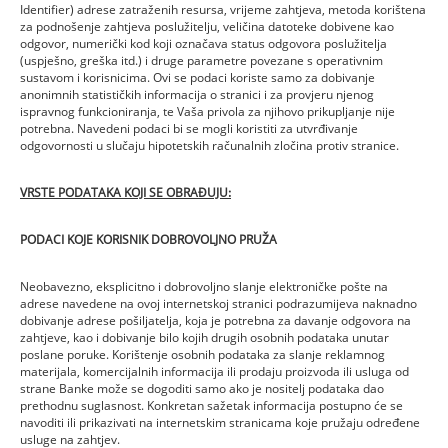
Identifier) adrese zatraženih resursa, vrijeme zahtjeva, metoda korištena
za podnošenje zahtjeva poslužitelju, veličina datoteke dobivene kao
odgovor, numerički kod koji označava status odgovora poslužitelja
(uspješno, greška itd.) i druge parametre povezane s operativnim
sustavom i korisnicima. Ovi se podaci koriste samo za dobivanje
anonimnih statističkih informacija o stranici i za provjeru njenog
ispravnog funkcioniranja, te Vaša privola za njihovo prikupljanje nije
potrebna. Navedeni podaci bi se mogli koristiti za utvrđivanje
odgovornosti u slučaju hipotetskih računalnih zločina protiv stranice.
VRSTE PODATAKA KOJI SE OBRAĐUJU:
PODACI KOJE KORISNIK DOBROVOLJNO PRUŽA
Neobavezno, eksplicitno i dobrovoljno slanje elektroničke pošte na
adrese navedene na ovoj internetskoj stranici podrazumijeva naknadno
dobivanje adrese pošiljatelja, koja je potrebna za davanje odgovora na
zahtjeve, kao i dobivanje bilo kojih drugih osobnih podataka unutar
poslane poruke. Korištenje osobnih podataka za slanje reklamnog
materijala, komercijalnih informacija ili prodaju proizvoda ili usluga od
strane Banke može se dogoditi samo ako je nositelj podataka dao
prethodnu suglasnost. Konkretan sažetak informacija postupno će se
navoditi ili prikazivati na internetskim stranicama koje pružaju određene
usluge na zahtjev.