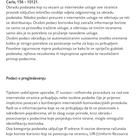
Carlo, 156 – 10121.
Obradu podataka koji su vezani uz internetske usluge ove stranice
provodi isključivo tehničko osoblje odjela odgovornog za obradu
podataka. Nikakvi podaci preuzeti s internetske usluge ne otkrivaju se niti
se distribuiraju. Osobni podaci korisnika koji zatraže informacije koriste
se samo za provedbu tražene usluge, a otkrivaju se trećim stranama
samo ako je to potrebno za pružanje navedene usluge.
Osobni podaci obrađuju se automatiziranim sustavima onoliko vremena
koliko je strogo potrebno za postizanje svrhe za koju su prikupljeni.
Posebne sigurnosne mjere poduzimaju se kako bi se spriječio gubitak
podataka, njihova nezakonita ili nepropisna uporaba te neovlašteni
pristup podacima.
Podaci o pregledavanju
Tijekom uobičajene uporabe, IT sustavi i softverske procedure za rad ove
internetske stranice prikupljaju neke osobne podatke čije je prijenos
implicitno povezan s korištenjem internetskih komunikacijskih protokola.
Radi se o informacijama koje se ne prikupljaju da bi se povezivale s
određenim pojedincima, ali bi zbog svoje prirode, kroz obradu i
povezivanje s podacima koje posjeduju treće strane, mogle omogućiti
identifikaciju korisnika.
Ova kategorija podataka uključuje IP adrese ili nazive domena računala
koje koriste korisnici koji se povezuju na stranicu, URI (Uniform Resource