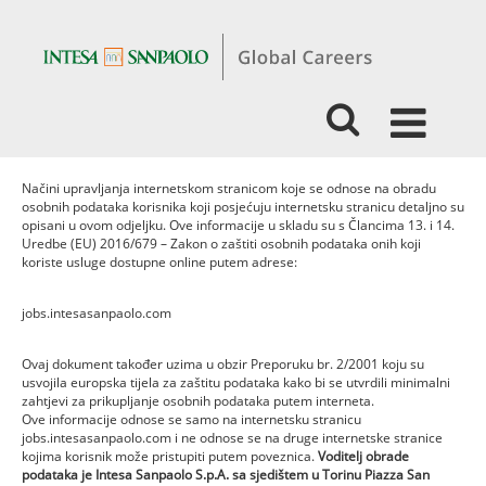
Načini upravljanja internetskom stranicom koje se odnose na obradu
osobnih podataka korisnika koji posjećuju internetsku stranicu detaljno su
opisani u ovom odjeljku. Ove informacije u skladu su s Člancima 13. i 14.
Uredbe (EU) 2016/679 – Zakon o zaštiti osobnih podataka onih koji
koriste usluge dostupne online putem adrese:
jobs.intesasanpaolo.com
Ovaj dokument također uzima u obzir Preporuku br. 2/2001 koju su
usvojila europska tijela za zaštitu podataka kako bi se utvrdili minimalni
zahtjevi za prikupljanje osobnih podataka putem interneta.
Ove informacije odnose se samo na internetsku stranicu
jobs.intesasanpaolo.com i ne odnose se na druge internetske stranice
kojima korisnik može pristupiti putem poveznica.
Voditelj obrade
podataka je Intesa Sanpaolo S.p.A. sa sjedištem u Torinu Piazza San