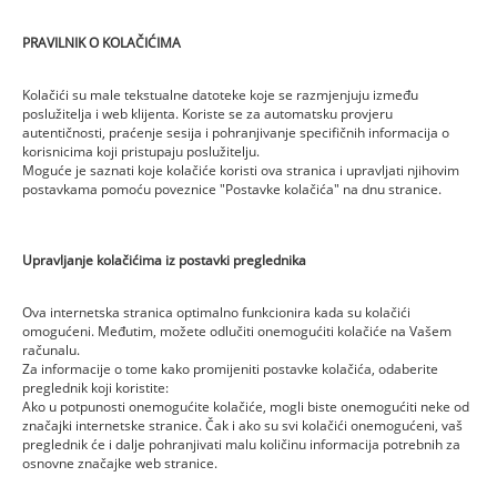
PRAVILNIK O KOLAČIĆIMA
Kolačići su male tekstualne datoteke koje se razmjenjuju između
poslužitelja i web klijenta. Koriste se za automatsku provjeru
autentičnosti, praćenje sesija i pohranjivanje specifičnih informacija o
korisnicima koji pristupaju poslužitelju.
Moguće je saznati koje kolačiće koristi ova stranica i upravljati njihovim
postavkama pomoću poveznice "Postavke kolačića" na dnu stranice.
Upravljanje kolačićima iz postavki preglednika
Ova internetska stranica optimalno funkcionira kada su kolačići
omogućeni. Međutim, možete odlučiti onemogućiti kolačiće na Vašem
računalu.
Za informacije o tome kako promijeniti postavke kolačića, odaberite
preglednik koji koristite:
Ako u potpunosti onemogućite kolačiće, mogli biste onemogućiti neke od
značajki internetske stranice. Čak i ako su svi kolačići onemogućeni, vaš
preglednik će i dalje pohranjivati malu količinu informacija potrebnih za
osnovne značajke web stranice.