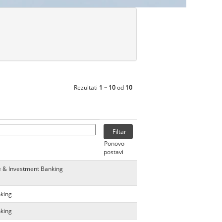
Rezultati
1 – 10
od
10
Ponovo
postavi
e & Investment Banking
nking
nking