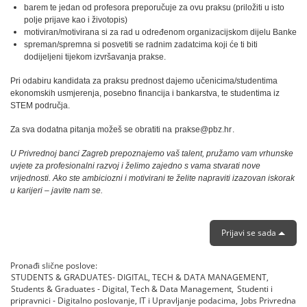
barem te jedan od profesora preporučuje za ovu praksu (priložiti u isto
polje prijave kao i životopis)
motiviran/motivirana si za rad u određenom organizacijskom dijelu Banke
spreman/spremna si posvetiti se radnim zadatcima koji će ti biti
dodijeljeni tijekom izvršavanja prakse.
Pri odabiru kandidata za praksu prednost dajemo učenicima/studentima
ekonomskih usmjerenja, posebno financija i bankarstva, te studentima iz
STEM područja.
Za sva dodatna pitanja možeš se obratiti na
prakse@pbz.hr
.
U Privrednoj banci Zagreb prepoznajemo vaš talent, pružamo vam vrhunske
uvjete za profesionalni razvoj i želimo zajedno s vama stvarati nove
vrijednosti. Ako ste ambiciozni i motivirani te želite napraviti izazovan iskorak
u karijeri – javite nam se.
Prijavi se sada
Pronađi slične poslove:
STUDENTS & GRADUATES- DIGITAL, TECH & DATA MANAGEMENT,
Students & Graduates - Digital, Tech & Data Management,
Studenti i
pripravnici - Digitalno poslovanje, IT i Upravljanje podacima,
Jobs Privredna