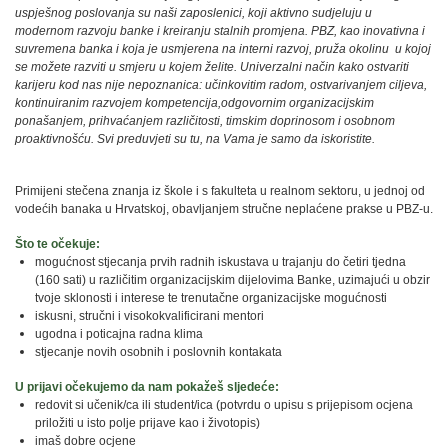
uspješnog poslovanja su naši zaposlenici, koji aktivno sudjeluju u
modernom razvoju banke i kreiranju stalnih promjena. PBZ, kao inovativna i
suvremena banka i koja je usmjerena na interni razvoj, pruža okolinu u kojoj
se možete razviti u smjeru u kojem želite. Univerzalni način kako ostvariti
karijeru kod nas nije nepoznanica: učinkovitim radom, ostvarivanjem ciljeva,
kontinuiranim razvojem kompetencija,odgovornim organizacijskim
ponašanjem, prihvaćanjem različitosti, timskim doprinosom i osobnom
proaktivnošću. Svi preduvjeti su tu, na Vama je samo da iskoristite.
Primijeni stečena znanja iz škole i s fakulteta u realnom sektoru, u jednoj od
vodećih banaka u Hrvatskoj, obavljanjem stručne neplaćene prakse u PBZ-u.
Što te očekuje:
mogućnost stjecanja prvih radnih iskustava u trajanju do četiri tjedna
(160 sati) u različitim organizacijskim dijelovima Banke, uzimajući u obzir
tvoje sklonosti i interese te trenutačne organizacijske mogućnosti
iskusni, stručni i visokokvalificirani mentori
ugodna i poticajna radna klima
stjecanje novih osobnih i poslovnih kontakata
U prijavi očekujemo da nam pokažeš sljedeće:
redovit si učenik/ca ili student/ica (potvrdu o upisu s prijepisom ocjena
priložiti u isto polje prijave kao i životopis)
imaš dobre ocjene