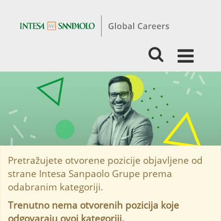
Studenti
i
pripravnici
-
Ljudski
resursi,
Organizacija
i
Opći
poslovi
Pretražujete otvorene pozicije objavljene od
strane Intesa Sanpaolo Grupe prema
odabranim kategoriji.
Trenutno nema otvorenih pozicija koje
odgovaraju ovoj kategoriji.