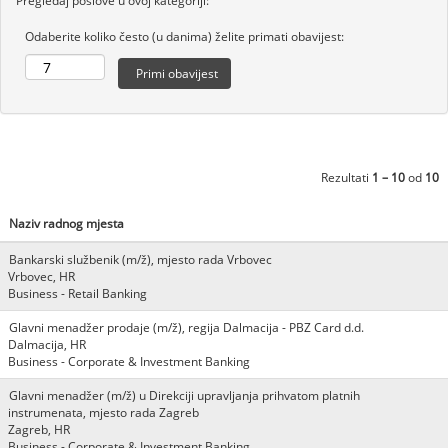
Pregledaj poslove u ovoj kategoriji:
Odaberite koliko često (u danima) želite primati obavijest:
Rezultati
1 – 10
od
10
Naziv radnog mjesta
Bankarski službenik (m/ž), mjesto rada Vrbovec
Vrbovec, HR
Business - Retail Banking
Glavni menadžer prodaje (m/ž), regija Dalmacija - PBZ Card d.d.
Dalmacija, HR
Business - Corporate & Investment Banking
Glavni menadžer (m/ž) u Direkciji upravljanja prihvatom platnih
instrumenata, mjesto rada Zagreb
Zagreb, HR
Business - Corporate & Investment Banking