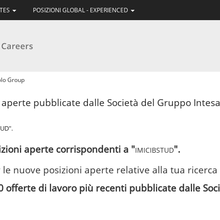
ATES
POSIZIONI GLOBAL - EXPERIENCED
(pagina
olo Group
corrente)
i aperte pubblicate dalle Società del Gruppo Intesa 
UD".
zioni aperte corrispondenti a "
".
IMICIBSTUD
 le nuove posizioni aperte relative alla tua ricerca
0 offerte di lavoro più recenti pubblicate dalle So