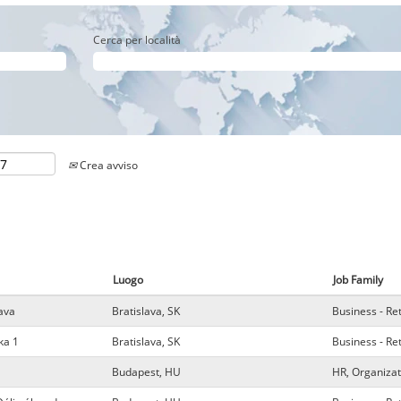
Cerca per località
Crea avviso
Luogo
Job Family
ava
Bratislava, SK
Business - Re
ka 1
Bratislava, SK
Business - Re
Budapest, HU
HR, Organizat