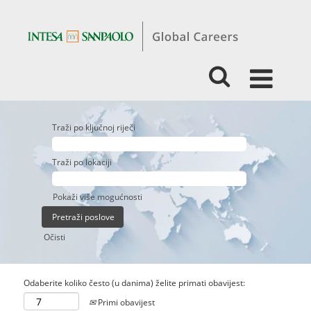
Traži po ključnoj riječi
Traži po lokaciji
Pokaži više mogućnosti
Očisti
Odaberite koliko često (u danima) želite primati obavijest:
Primi obavijest