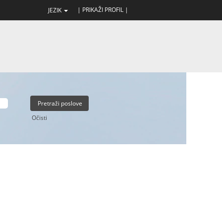
| PRIKAŽI PROFIL |
JEZIK
Očisti