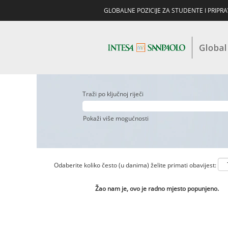
GLOBALNE POZICIJE ZA STUDENTE I PRIPR
Traži po ključnoj riječi
Pokaži više mogućnosti
Odaberite koliko često (u danima) želite primati obavijest:
Žao nam je, ovo je radno mjesto popunjeno.