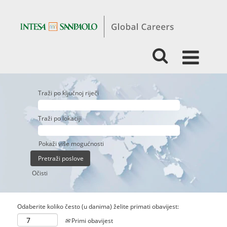
Traži po ključnoj riječi
Traži po lokaciji
Pokaži više mogućnosti
Očisti
Odaberite koliko često (u danima) želite primati obavijest:
Primi obavijest