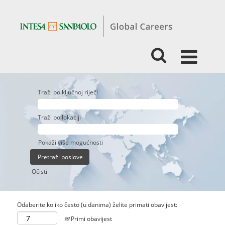
Traži po ključnoj riječi
Traži po lokaciji
Pokaži više mogućnosti
Očisti
Odaberite koliko često (u danima) želite primati obavijest:
Primi obavijest