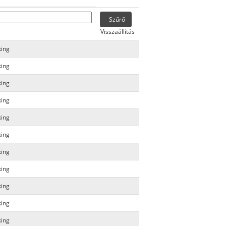
Visszaállítás
king
king
king
king
king
king
king
king
king
king
king