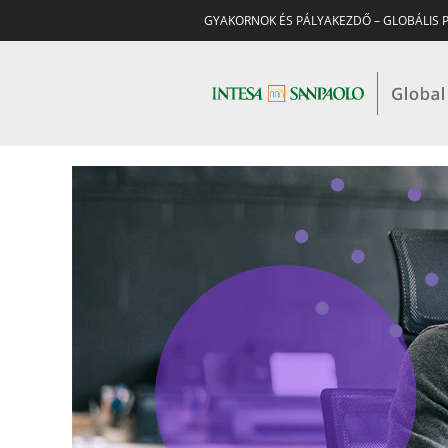
GYAKORNOK ÉS PÁLYAKEZDŐ – GLOBÁLIS 
TAPASZTALATTAL
RENDELKEZŐ
-
LAKOSSÁGI
ÜZLETÁG/FIÓKHÁLÓZAT