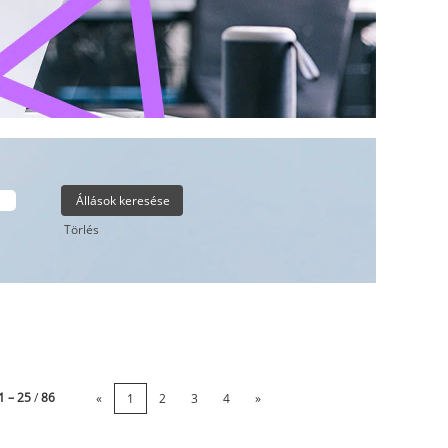
Törlés
1 – 25
/
86
«
1
2
3
4
»