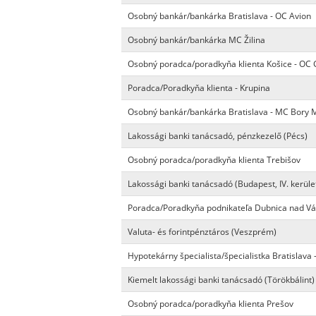
Osobný bankár/bankárka Bratislava - OC Avion
Osobný bankár/bankárka MC Žilina
Osobný poradca/poradkyňa klienta Košice - OC 
Poradca/Poradkyňa klienta - Krupina
Osobný bankár/bankárka Bratislava - MC Bory M
Lakossági banki tanácsadó, pénzkezelő (Pécs)
Osobný poradca/poradkyňa klienta Trebišov
Lakossági banki tanácsadó (Budapest, IV. kerüle
Poradca/Poradkyňa podnikateľa Dubnica nad 
Valuta- és forintpénztáros (Veszprém)
Hypotekárny špecialista/špecialistka Bratislava
Kiemelt lakossági banki tanácsadó (Törökbálint)
Osobný poradca/poradkyňa klienta Prešov