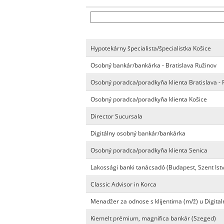
Hypotekárny špecialista/špecialistka Košice
Osobný bankár/bankárka - Bratislava Ružinov
Osobný poradca/poradkyňa klienta Bratislava - 
Osobný poradca/poradkyňa klienta Košice
Director Sucursala
Digitálny osobný bankár/bankárka
Osobný poradca/poradkyňa klienta Senica
Lakossági banki tanácsadó (Budapest, Szent Istv
Classic Advisor in Korca
Menadžer za odnose s klijentima (m/ž) u Digitaln
Kiemelt prémium, magnifica bankár (Szeged)