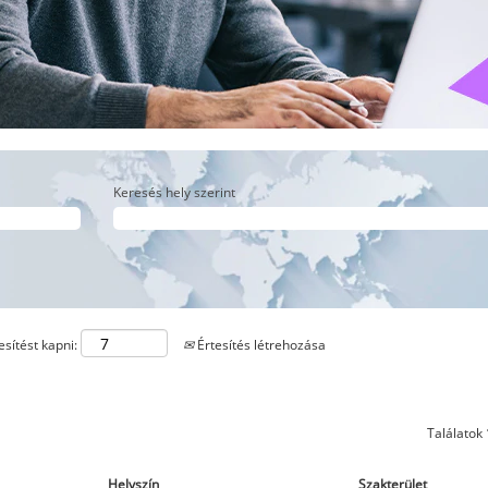
Keresés hely szerint
sítést kapni:
Értesítés létrehozása
Találatok
Helyszín
Szakterület