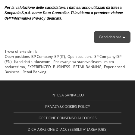
Per la valutazione delle candidature, i dati saranno utilizzati da Intesa
Sanpaolo S.p.A. come Data Controller. Ti invitiamo a prendere visione
dell’
Informativa Privacy
dedicata.
Candidati ora
Trova offerte simili:
Open positions ISP Company ISP (IT),
Open positions ISP Company ISP
(EN),
Kandidati s iskustvom - Poslovanje sa stanovništvom i mikro
poduzećima,
EXPERIENCED- BUSINESS - RETAIL BANKING,
Experienced -
Business - Retail Banking
INTESA SANPAOLO
PRIVACY&COOKIES POLICY
GESTIONE CONSENSO AI COOKIES
DICHIARAZIONE DI ACCESSIBILITA' (AREA JOBS)