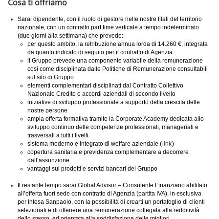
Cosa ti offriamo
Sarai dipendente, con il ruolo di gestore nelle nostre filali del territorio
nazionale, con un contratto part time verticale a tempo indeterminato
(due giorni alla settimana) che prevede:
per questo ambito, la retribuzione annua lorda di 14.260 €, integrata
da quanto indicato di seguito per il contratto di Agenzia
il Gruppo prevede una componente variabile della remunerazione
così come disciplinata dalle Politiche di Remunerazione consultabili
sul sito di Gruppo
elementi complementari disciplinati dal Contratto Collettivo
Nazionale Credito e accordi aziendali di secondo livello
iniziative di sviluppo professionale a supporto della crescita delle
nostre persone
ampia offerta formativa tramite la Corporate Academy dedicata allo
sviluppo continuo delle competenze professionali, manageriali e
trasversali a tutti i livelli
sistema moderno e integrato di welfare aziendale (
link
)
copertura sanitaria e previdenza complementare a decorrere
dall’assunzione
vantaggi sui prodotti e servizi bancari del Gruppo
Il restante tempo sarai Global Advisor – Consulente Finanziario abilitato
all’offerta fuori sede con contratto di Agenzia (partita IVA), in esclusiva
per Intesa Sanpaolo, con la possibilità di crearti un portafoglio di clienti
selezionati e di ottenere una remunerazione collegata alla redditività
dello stesso, ed orientata alla soddisfazione delle migliori