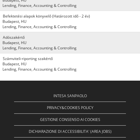
Budapest, HU
Lending, Finance, Accounting & Controlling
Befektetési alapok könyvelő (Határozott idő - 2 év)
Budapest, HU
Lending, Finance, Accounting & Controlling
Adószakértő
Budapest, HU
Lending, Finance, Accounting & Controlling
Számviteli-riporting szakértő
Budapest, HU
Lending, Finance, Accounting & Controlling
INTESA SANPAOLO
PRIVACY&COOKIES POLICY
GESTIONE CONSENSO AI COOKIES
DICHIARAZIONE DI ACCESSIBILITA' (AREA JOBS)