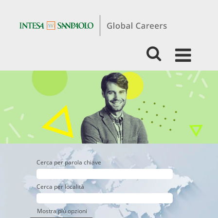
Experienced
-
Lending,
Finance,
Accounting
&
Controlling
Cerca per parola chiave
Cerca per località
Mostra più opzioni