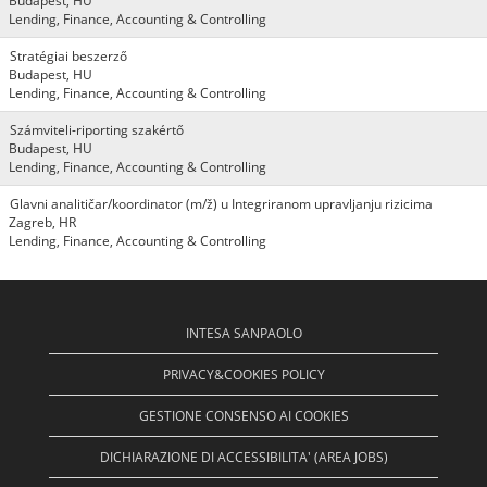
Budapest, HU
Lending, Finance, Accounting & Controlling
Stratégiai beszerző
Budapest, HU
Lending, Finance, Accounting & Controlling
Számviteli-riporting szakértő
Budapest, HU
Lending, Finance, Accounting & Controlling
Glavni analitičar/koordinator (m/ž) u Integriranom upravljanju rizicima
Zagreb, HR
Lending, Finance, Accounting & Controlling
INTESA SANPAOLO
PRIVACY&COOKIES POLICY
GESTIONE CONSENSO AI COOKIES
DICHIARAZIONE DI ACCESSIBILITA' (AREA JOBS)