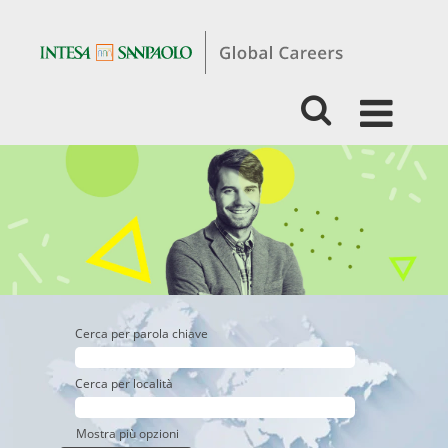
Experienced
-
Lending,
Finance,
Accounting
&
Controlling
Cerca per parola chiave
Cerca per località
Mostra più opzioni