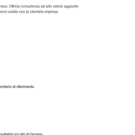
iness. Offrirai consulenza ad alto valore aggiunto
ioni solide con la clientela imprese.
itorio di riferimento
ltabili sul sito di Gruppo