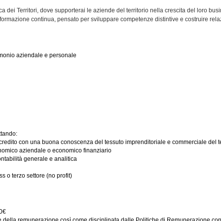
 dei Territori, dove supporterai le aziende del territorio nella crescita del loro bus
 formazione continua, pensato per sviluppare competenze distintive e costruire relaz
rimonio aziendale e personale
ttando:
credito con una buona conoscenza del tessuto imprenditoriale e commerciale del terr
onomico aziendale o economico finanziario
ntabilità generale e analitica
 o terzo settore (no profit)
00€
della remunerazione così come disciplinata dalle Politiche di Remunerazione consu