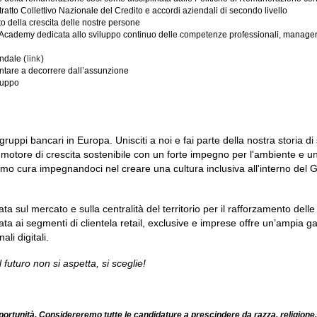
ratto Collettivo Nazionale del Credito e accordi aziendali di secondo livello
to della crescita delle nostre persone
Academy dedicata allo sviluppo continuo delle competenze professionali, manageriali e
ndale (
link
)
tare a decorrere dall’assunzione
Gruppo
gruppi bancari in Europa. Unisciti a noi e fai parte della nostra storia di 
o motore di crescita sostenibile con un forte impegno per l'ambiente e un
o cura impegnandoci nel creare una cultura inclusiva all'interno del Gru
ata sul mercato e sulla centralità del territorio per il rafforzamento delle
ta ai segmenti di clientela retail, exclusive e imprese offre un’ampia gam
ali digitali.
l futuro non si aspetta, si sceglie!
ortunità. Considereremo tutte le candidature a prescindere da razza, religione,