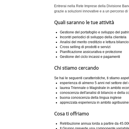
Entrerai nella Rete Imprese della Divisione Banca
grazie a soluzioni innovative e a un percorso di
Quali saranno le tue attività
Gestione del portafoglio e sviluppo del pat
Incontri periodici di sviluppo della clientela
Analisi del merito creditizio e lettura bilancio
Cross selling di prodotti e servizi
Pianificazione assicurativa e protezione
Gestione del ciclo incassi e pagamenti
Chi stiamo cercando
Se hai le seguenti caratteristiche, ti stiamo aspe
esperienza di almeno 5 anni nel settore del 
laurea Triennale o Magistrale in ambito ec
conoscenza dell'analisi di bilancio e della co
buona conoscenza della lingua inglese
apprezzata esperienza in ambito agribusiness
Cosa ti offriamo
Retribuzione annua lorda a partire da 45.0
Il Gruppo prevede una componente variabile 