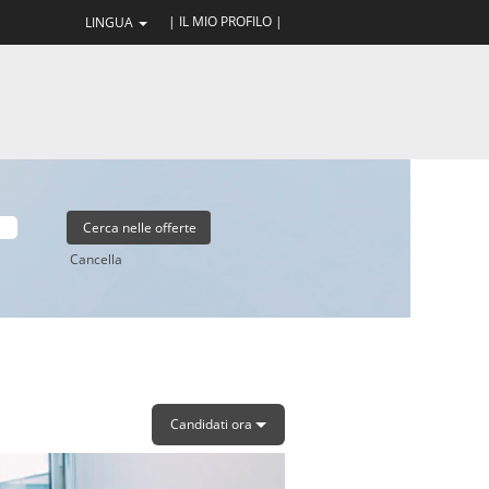
| IL MIO PROFILO |
LINGUA
Cancella
Candidati ora