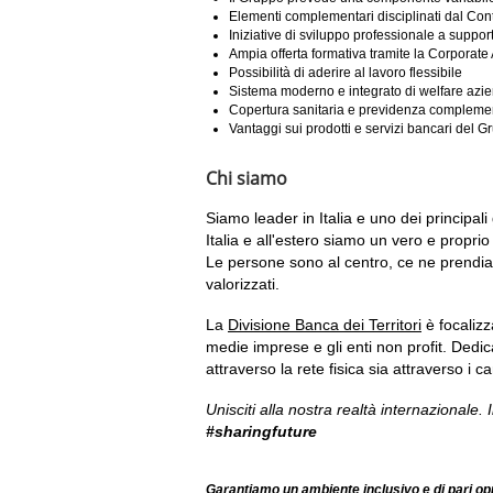
Elementi complementari disciplinati dal Cont
Iniziative di sviluppo professionale a suppor
Ampia offerta formativa tramite la Corporate 
Possibilità di aderire al lavoro flessibile
Sistema moderno e integrato di welfare azie
Copertura sanitaria e previdenza complemen
Vantaggi sui prodotti e servizi bancari del 
Chi siamo
Siamo leader in Italia e uno dei principali 
Italia e all'estero siamo un vero e propri
Le persone sono al centro, ce ne prendiam
valorizzati.
La
Divisione Banca dei Territori
è focalizz
medie imprese e gli enti non profit. Dedica
attraverso la rete fisica sia attraverso i can
Unisciti alla nostra realtà internazionale. I
#sharingfuture
Garantiamo un ambiente inclusivo e di pari opp