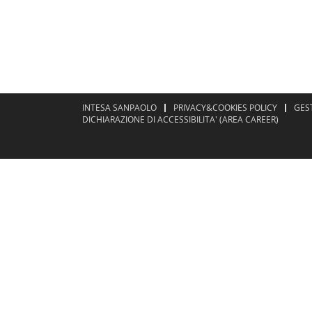
INTESA SANPAOLO
PRIVACY&COOKIES POLICY
GES
DICHIARAZIONE DI ACCESSIBILITA' (AREA CAREER)