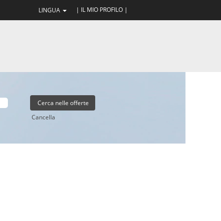
| IL MIO PROFILO |
LINGUA
Cancella