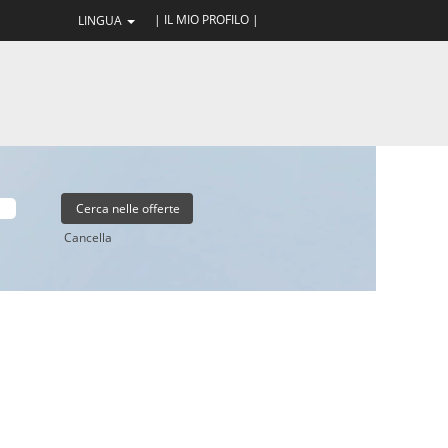
| IL MIO PROFILO |
LINGUA
Cancella