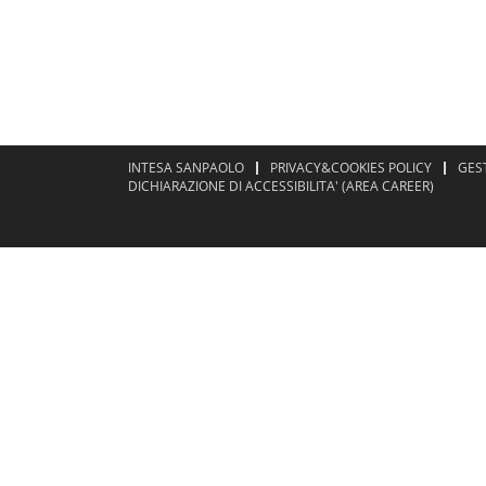
INTESA SANPAOLO
PRIVACY&COOKIES POLICY
GES
DICHIARAZIONE DI ACCESSIBILITA' (AREA CAREER)