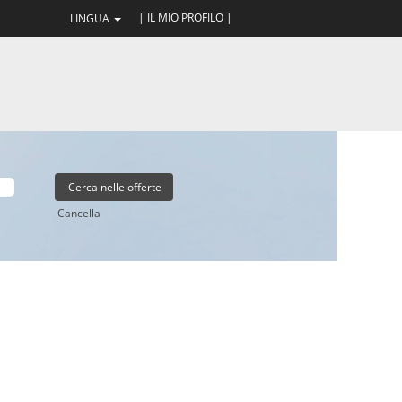
| IL MIO PROFILO |
LINGUA
Cancella