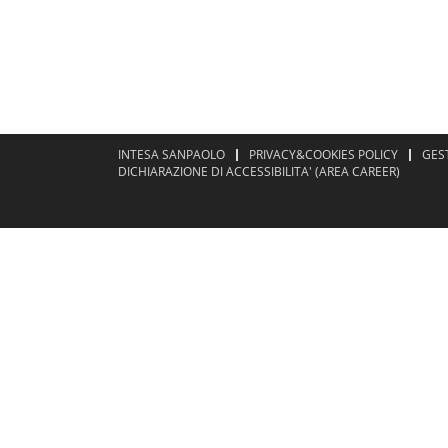
INTESA SANPAOLO
PRIVACY&COOKIES POLICY
GES
DICHIARAZIONE DI ACCESSIBILITA' (AREA CAREER)