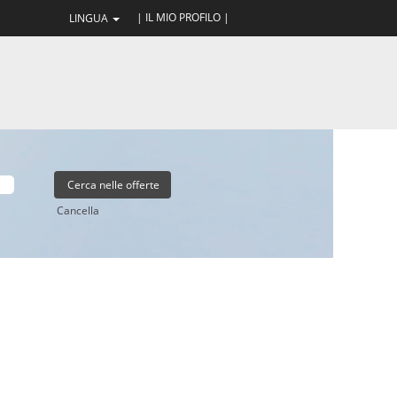
| IL MIO PROFILO |
LINGUA
Cancella