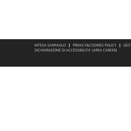
INTESA SANPAOLO
PRIVACY&COOKIES POLICY
GES
DICHIARAZIONE DI ACCESSIBILITA' (AREA CAREER)