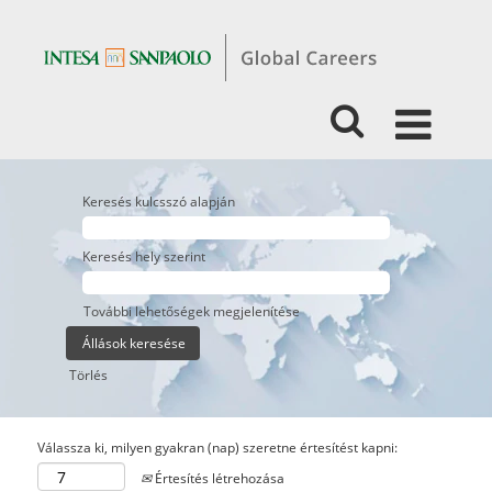
Keresés kulcsszó alapján
Keresés hely szerint
További lehetőségek megjelenítése
Törlés
Válassza ki, milyen gyakran (nap) szeretne értesítést kapni:
Értesítés létrehozása