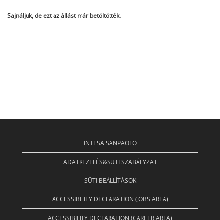
Sajnáljuk, de ezt az állást már betöltötték.
INTESA SANPAOLO
ADATKEZELÉS&SÜTI SZABÁLYZAT
SÜTI BEÁLLÍTÁSOK
ACCESSIBILITY DECLARATION (JOBS AREA)
ACCESSIBILITY DECLARATION (CAREER AREA)