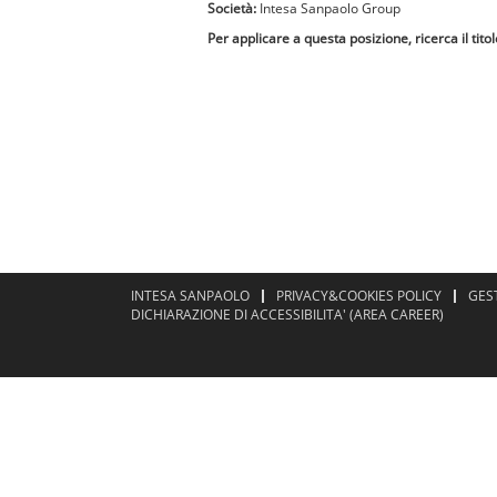
Società:
Intesa Sanpaolo Group
Per applicare a questa posizione, ricerca il tito
INTESA SANPAOLO
PRIVACY&COOKIES POLICY
GES
DICHIARAZIONE DI ACCESSIBILITA' (AREA CAREER)