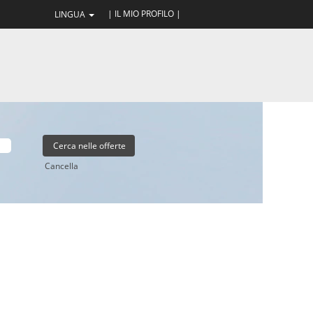
| IL MIO PROFILO |
LINGUA
Cancella