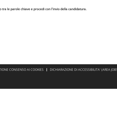
lo tra le parole chiave e procedi con l'invio della candidatura.
TIONE CONSENSO AI COOKIES
DICHIARAZIONE DI ACCESSIBILITA' (AREA JOB