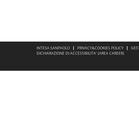
INTESA SANPAOLO
PRIVACY&COOKIES POLICY
GES
DICHIARAZIONE DI ACCESSIBILITA' (AREA CAREER)