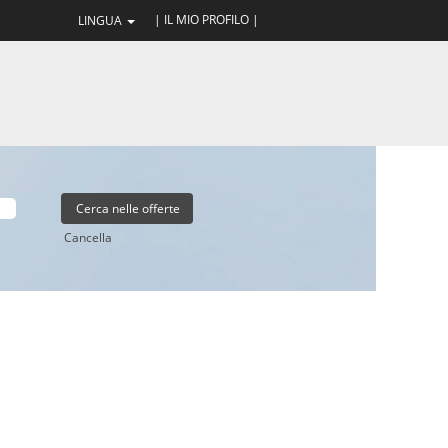
| IL MIO PROFILO |
LINGUA
Cancella