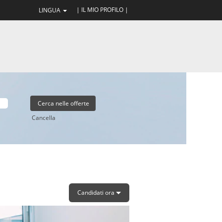
| IL MIO PROFILO |
LINGUA
Cancella
Candidati ora