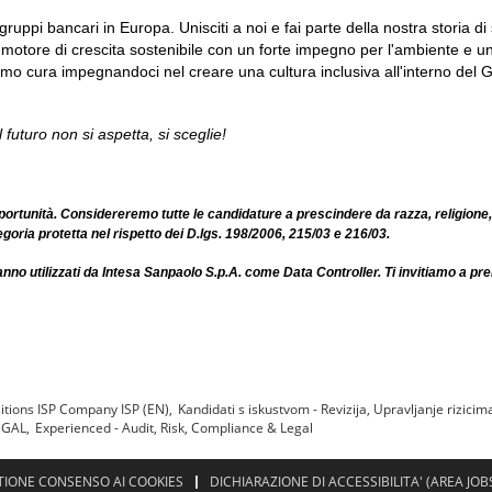
gruppi bancari in Europa. Unisciti a noi e fai parte della nostra storia di 
o motore di crescita sostenibile con un forte impegno per l'ambiente e un
o cura impegnandoci nel creare una cultura inclusiva all'interno del Gru
l futuro non si aspetta, si sceglie!
ortunità. Considereremo tutte le candidature a prescindere da razza, religione,
ategoria protetta nel rispetto dei D.lgs. 198/2006, 215/03 e 216/03.
ranno utilizzati da Intesa Sanpaolo S.p.A. come Data Controller. Ti invitiamo a pre
itions ISP Company ISP (EN),
Kandidati s iskustvom - Revizija, Upravljanje rizicim
EGAL,
Experienced - Audit, Risk, Compliance & Legal
TIONE CONSENSO AI COOKIES
DICHIARAZIONE DI ACCESSIBILITA' (AREA JOB