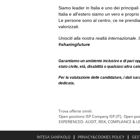
Siamo leader in Italia e uno dei principali 
Italia e all'estero siamo un vero e propri
Le persone sono al centro, ce ne prendiam
valorizzati.
Unisciti alla nostra realtà internazionale. I
#sharingfuture
Garantiamo un ambiente inclusivo e di pari opp
stato civile, età, disabilità o qualsiasi altra c
Per la valutazione delle candidature, i dati sa
dedicata.
Trova offerte simili:
Open positions ISP Company ISP (IT),
Open pos
EXPERIENCED- AUDIT, RISK, COMPLIANCE & L
INTESA SANPAOLO
PRIVACY&COOKIES POLICY
GES