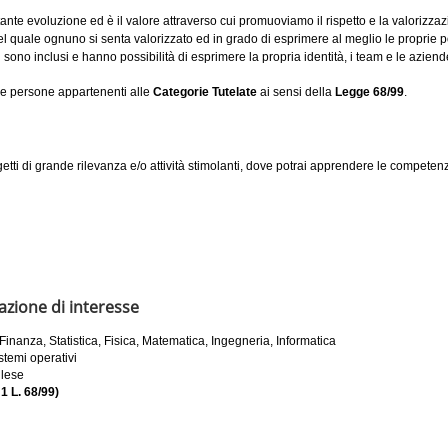
ante evoluzione ed è il valore attraverso cui promuoviamo il rispetto e la valorizzaz
el quale ognuno si senta valorizzato ed in grado di esprimere al meglio le proprie p
ti sono inclusi e hanno possibilità di esprimere la propria identità, i team e le azie
le persone appartenenti alle
Categorie Tutelate
ai sensi della
Legge 68/99
.
getti di grande rilevanza e/o attività stimolanti, dove potrai apprendere le competenz
azione di interesse
 Finanza, Statistica, Fisica, Matematica, Ingegneria, Informatica
stemi operativi
glese
1 L. 68/99)