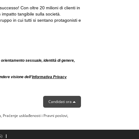
successo! Con oltre 20 milioni di clienti in
 impatto tangibile sulla società.
ppo in cui tutti si sentano protagonisti e
 orientamento sessuale, identità di genere,
ndere visione dell’
Informativa Privacy
Candidati ora
a, Praćenje usklađenosti i Pravni poslovi,
S)