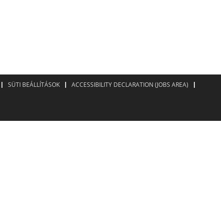
SÜTI BEÁLLÍTÁSOK
ACCESSIBILITY DECLARATION (JOBS AREA)