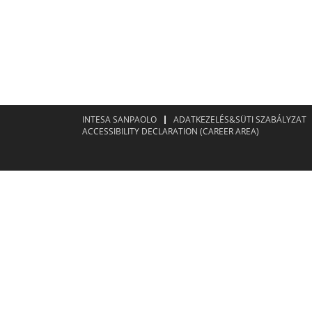
INTESA SANPAOLO
ADATKEZELÉS&SÜTI SZABÁLYZAT
ACCESSIBILITY DECLARATION (CAREER AREA)