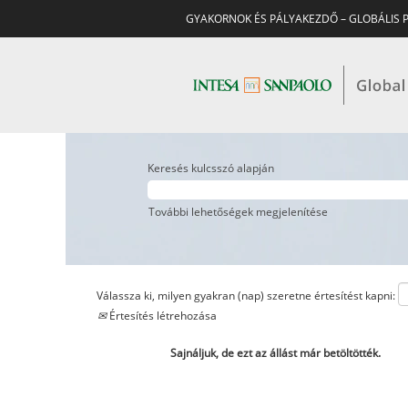
GYAKORNOK ÉS PÁLYAKEZDŐ – GLOBÁLIS 
Keresés kulcsszó alapján
További lehetőségek megjelenítése
Válassza ki, milyen gyakran (nap) szeretne értesítést kapni:
Értesítés létrehozása
Sajnáljuk, de ezt az állást már betöltötték.