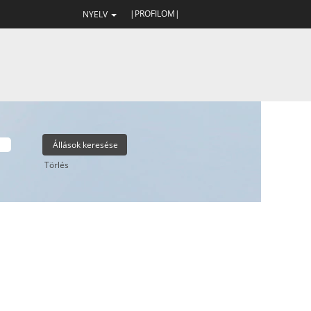
|PROFILOM|
NYELV
Törlés