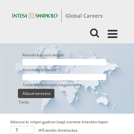
Keresés kulcsszó alapján
Keresés hely szerint
További lehetőségek megjelenítése
Törlés
Válassza ki, milyen gyakran (nap) szeretne értesítést kapni:
Értesítés létrehozása