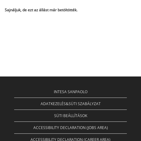
Sajnáljuk, de ezt az állást már betöltötték.
INTESA SANPAOLO
ADATKEZELÉS&SÜTI SZABÁLYZAT
SÜTI BEÁLLÍTÁSOK
ACCESSIBILITY DECLARATION (JOBS AREA)
ACCESSIBILITY DECLARATION (CAREER AREA)