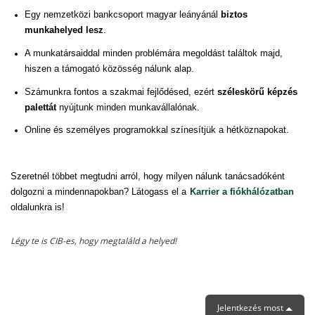
Egy nemzetközi bankcsoport magyar
leányánál
biztos
munkahelyed lesz
.
A munkatársaiddal minden problémára megoldást találtok majd,
hiszen a támogató közösség nálunk alap.
Számunkra fontos a szakmai fejlődésed, ezért
széleskörű képzés
palettát
nyújtunk minden munkavállalónak.
Online és személyes programokkal színesítjük
a hétköznapokat.
Szeretnél többet megtudni arról, hogy milyen nálunk tanácsadóként
dolgozni a mindennapokban? Látogass el a
Karrier a fiókhálózatban
oldalunkra is!
Légy te is CIB-es, hogy megtaláld a helyed!
Jelentkezés most