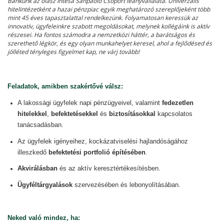
Bankunk az olasz Intesa Sanpaolo Csoport leányvállalata. Univerzális
hitelintézetként a hazai pénzpiac egyik meghatározó szereplőjeként több
mint 45 éves tapasztalattal rendelkezünk. Folyamatosan keressük az
innovatív, ügyfeleinkre szabott megoldásokat, melynek kollégáink is aktív
részesei. Ha fontos számodra a nemzetközi háttér, a barátságos és
szerethető légkör, és egy olyan munkahelyet keresel, ahol a fejlődésed és
jólléted tényleges figyelmet kap, ne várj tovább!
Feladatok, amikben szakértővé válsz:
A lakossági ügyfelek napi pénzügyeivel, valamint
fedezetlen
hitelekkel
,
befektetésekkel
és
biztosításokkal
kapcsolatos
tanácsadásban.
Az ügyfelek igényeihez, kockázatviselési hajlandóságához
illeszkedő
befektetési portfolió építésében
.
Akvirálásban
és az aktív keresztértékesítésben.
Ügyféltárgyalások
szervezésében
és lebonyolításában.
Neked való mindez, ha: