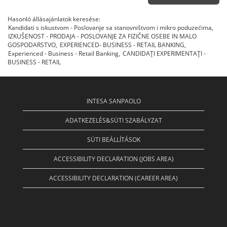
Hasonló állásajánlatok keresése:
Kandidati s iskustvom - Poslovanje sa stanovništvom i mikro poduzećima,
IZKUŠENOST - PRODAJA - POSLOVANJE ZA FIZIČNE OSEBE IN MALO
GOSPODARSTVO,
EXPERIENCED- BUSINESS - RETAIL BANKING,
Experienced - Business - Retail Banking,
CANDIDAŢI EXPERIMENTAŢI -
BUSINESS - RETAIL
INTESA SANPAOLO
ADATKEZELÉS&SÜTI SZABÁLYZAT
SÜTI BEÁLLÍTÁSOK
ACCESSIBILITY DECLARATION (JOBS AREA)
ACCESSIBILITY DECLARATION (CAREER AREA)