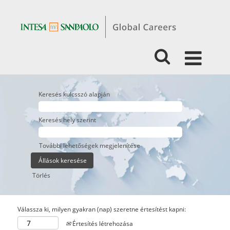
Keresés kulcsszó alapján
Keresés hely szerint
További lehetőségek megjelenítése
Törlés
Válassza ki, milyen gyakran (nap) szeretne értesítést kapni:
Értesítés létrehozása