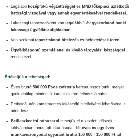
Legalább
középfokú végzettséggel
és
MNB tőkepiaci üzletkötői
hatósági vizsgával vagy annak egyenértékesével rendelkezel.
Lakossági tanácsadóként van
legalább
1 év gyakorlatod banki
lakossági ügyfélkiszolgálásban
.
Van szakmai
tapasztalatod hitelezés és befektetések terén
.
Ügyfélközpontú szemlélettel és kiváló tárgyalási készséggel
rendelkezel.
Értékeljük a tehetséged:
Éves bruttó
500 000 Ft-os cafeteria
keretet biztosítunk, melyet
gyakorlatilag minden jól ismert elemre felhasználhatsz.
Próbaidő után kamatmentes lakáscélú hitelfelvétel lehetősége is
adott lesz.
Beilleszkedési bónusszal
ismerjük el a kezdeti időszak
kihívásaiban tanúsított kitartásodat:
fél éves és egy éves
munkaviszonyodat egyaránt bruttó 150 000 - 150 000 Ft-tal