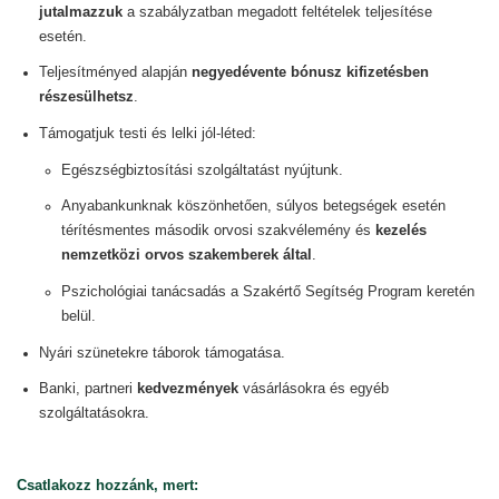
jutalmazzuk
a szabályzatban megadott feltételek teljesítése
esetén.
Teljesítményed alapján
negyedévente bónusz kifizetésben
részesülhetsz
.
Támogatjuk testi és lelki jól-léted:
Egészségbiztosítási szolgáltatást nyújtunk.
Anyabankunknak köszönhetően, súlyos betegségek esetén
térítésmentes második orvosi szakvélemény és
kezelés
nemzetközi orvos szakemberek által
.
Pszichológiai tanácsadás a Szakértő Segítség Program keretén
belül.
Nyári szünetekre táborok támogatása.
Banki, partneri
kedvezmények
vásárlásokra és egyéb
szolgáltatásokra
.
Csatlakozz hozzánk, mert: