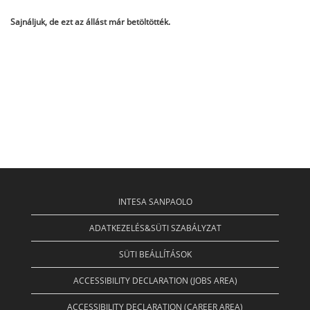
Sajnáljuk, de ezt az állást már betöltötték.
INTESA SANPAOLO
ADATKEZELÉS&SÜTI SZABÁLYZAT
SÜTI BEÁLLÍTÁSOK
ACCESSIBILITY DECLARATION (JOBS AREA)
ACCESSIBILITY DECLARATION (CAREER AREA)