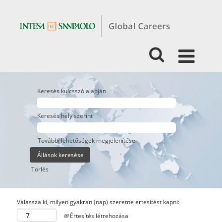
Keresés kulcsszó alapján
Keresés hely szerint
További lehetőségek megjelenítése
Törlés
Válassza ki, milyen gyakran (nap) szeretne értesítést kapni:
Értesítés létrehozása