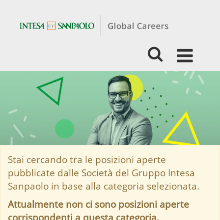
Students
&
Graduates
-
HR,
Organization
&
Facility
Management
Stai cercando tra le posizioni aperte
pubblicate dalle Società del Gruppo Intesa
Sanpaolo in base alla categoria selezionata.
Attualmente non ci sono posizioni aperte
corrispondenti a questa categoria.