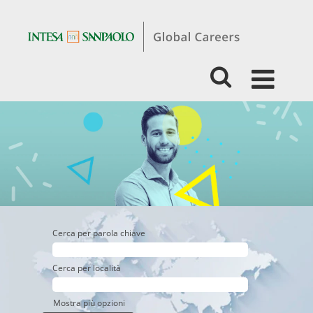
Students
&
Graduates
-
Digital,
Tech
&
Data
Management
Cerca per parola chiave
Cerca per località
Mostra più opzioni