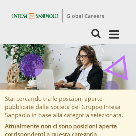
Students
&
Graduates
-
Business
-
Private
Banking
Stai cercando tra le posizioni aperte
pubblicate dalle Società del Gruppo Intesa
Sanpaolo in base alla categoria selezionata.
Attualmente non ci sono posizioni aperte
corrispondenti a questa categoria.