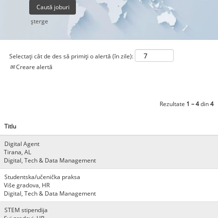
şterge
Selectați cât de des să primiți o alertă (în zile):
Creare alertă
Rezultate
1 – 4
din
4
Titlu
Digital Agent
Tirana, AL
Digital, Tech & Data Management
Studentska/učenička praksa
Više gradova, HR
Digital, Tech & Data Management
STEM stipendija