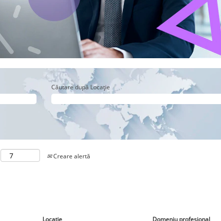
Căutare după Locație
Creare alertă
Locație
Domeniu profesional