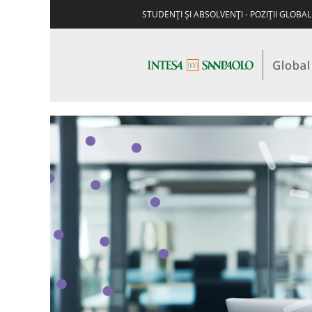
STUDENŢI ŞI ABSOLVENŢI - POZIŢII GLOBA
CANDIDAŢI
EXPERIMENTAŢI
-
BUSINESS
-
MANAGEMENTUL
ACTIVELOR