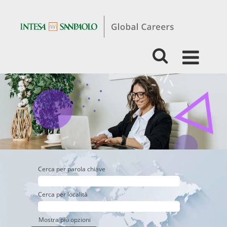
Experienced
-
Business
-
Private
Banking
Cerca per parola chiave
Cerca per località
Mostra più opzioni