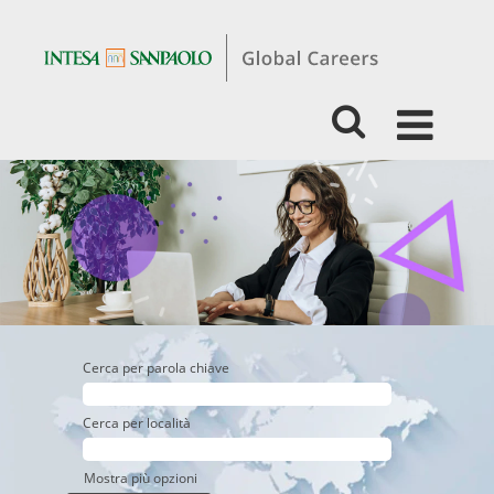
Experienced
-
Business
-
Private
Banking
Cerca per parola chiave
Cerca per località
Mostra più opzioni