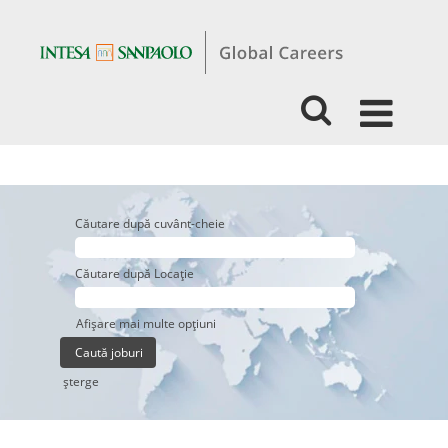
Căutare după cuvânt-cheie
Căutare după Locație
Afișare mai multe opțiuni
şterge