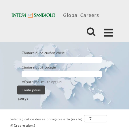
Căutare după cuvânt-cheie
Căutare după Locație
Afișare mai multe opțiuni
şterge
Selectați cât de des să primiți o alertă (în zile):
Creare alertă