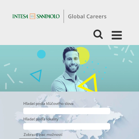
ŠTUDENTI
A
ABSOLVENTI
-
DIGITAL,
TECH
&
DATA
MANAŽMENT
Hľadať podľa kľúčového slova
Hľadať podľa lokality
Zobraziť viac možností