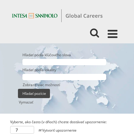
Hľadať podľa kľúčového slova
Hľadať podľa lokality
Zobraziť viac možností
Vymazať
Vyberte, ako často (v dňoch) chcete dostávať upozornenie:
Vytvoriť upozornenie