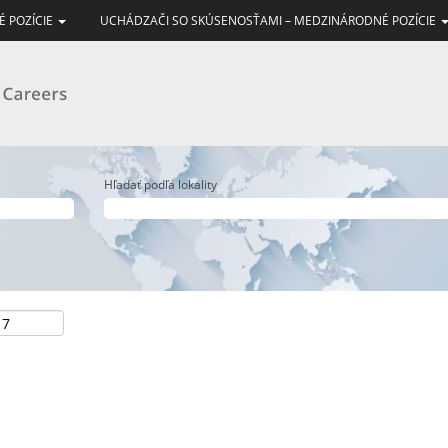
É POZÍCIE
UCHÁDZAČI SO SKÚSENOSŤAMI – MEDZINÁRODNÉ POZÍCIE
Hľadať podľa lokality