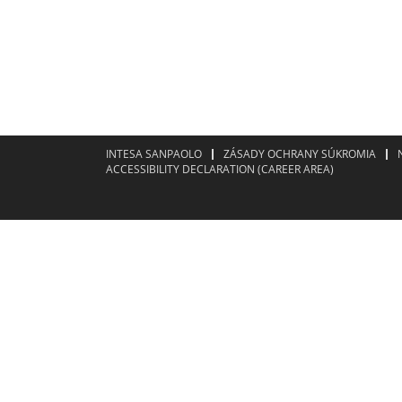
INTESA SANPAOLO
ZÁSADY OCHRANY SÚKROMIA
ACCESSIBILITY DECLARATION (CAREER AREA)