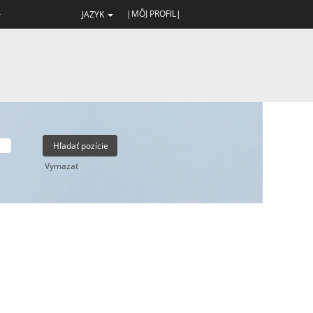
|MÔJ PROFIL|
JAZYK
Vymazať