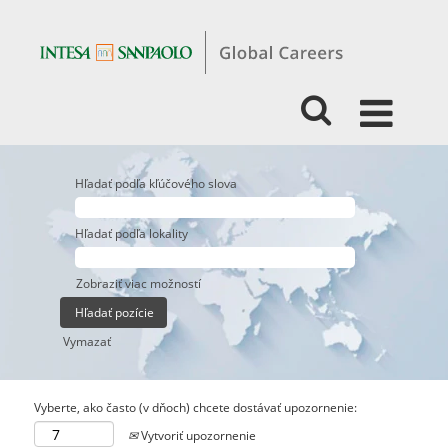
Hľadať podľa kľúčového slova
Hľadať podľa lokality
Zobraziť viac možností
Vymazať
Vyberte, ako často (v dňoch) chcete dostávať upozornenie:
Vytvoriť upozornenie