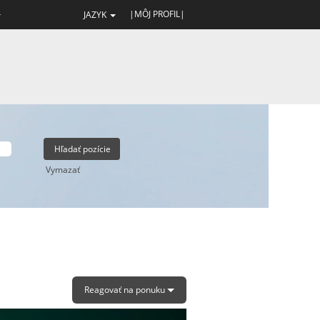
|MÔJ PROFIL|
JAZYK
Vymazať
Reagovať na ponuku