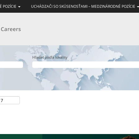
É POZÍCIE
UCHÁDZAČI SO SKÚSENOSŤAMI – MEDZINÁRODNÉ POZÍCIE
Hľadať podľa lokality