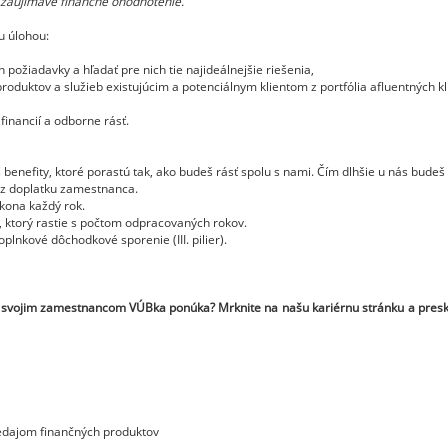
 zaujímavé finančné ohodnotenie.
u úlohou:
h požiadavky a hľadať pre nich tie najideálnejšie riešenia,
oduktov a služieb existujúcim a potenciálnym klientom z portfólia afluentných kl
financií a odborne rásť.
efity, ktoré porastú tak, ako budeš rásť spolu s nami. Čím dlhšie u nás budeš 
z doplatku zamestnanca.
kona každý rok.
r, ktorý rastie s počtom odpracovaných rokov.
lnkové dôchodkové sporenie (III. pilier).
oré svojim zamestnancom VÚBka ponúka? Mrknite na
našu kariérnu stránku
a presk
edajom finančných produktov