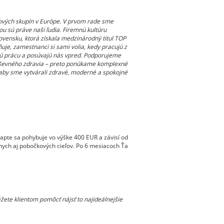
ových skupín v Európe. V prvom rade sme
ou sú práve naši ľudia. Firemnú kultúru
ovensku, ktorá získala medzinárodný titul TOP
je, zamestnanci si sami volia, kedy pracujú z
jú prácu a posúvajú nás vpred. Podporujeme
duševného zdravia – preto ponúkame komplexné
aby sme vytvárali zdravé, moderné a spokojné
pte sa pohybuje vo výške 400 EUR a závisí od
lnych aj pobočkových cieľov. Po 6 mesiacoch Ťa
ete klientom pomôcť nájsť to najideálnejšie