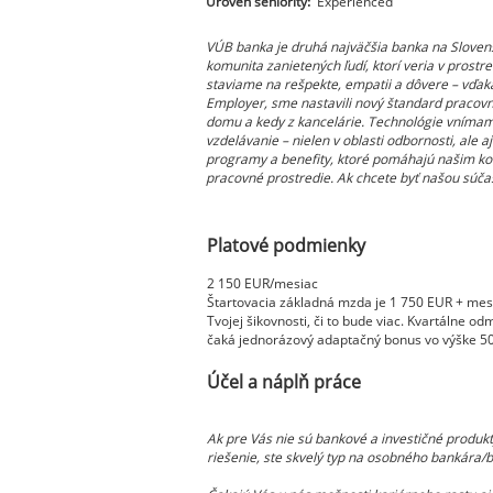
Úroveň seniority:
Experienced
VÚB banka je druhá najväčšia banka na Sloven
komunita zanietených ľudí, ktorí veria v prostr
staviame na rešpekte, empatii a dôvere – vďak
Employer, sme nastavili nový štandard pracovn
domu a kedy z kancelárie. Technológie vnímame
vzdelávanie – nielen v oblasti odbornosti, a
programy a benefity, ktoré pomáhajú našim ko
pracovné prostredie. Ak chcete byť našou súčas
Platové podmienky
2 150 EUR/mesiac
Štartovacia základná mzda je 1 750 EUR + mes
Tvojej šikovnosti, či to bude viac. Kvartálne 
čaká jednorázový adaptačný bonus vo výške 50
Účel a náplň práce
Ak pre Vás nie sú bankové a investičné produk
riešenie, ste skvelý typ na osobného bankára/