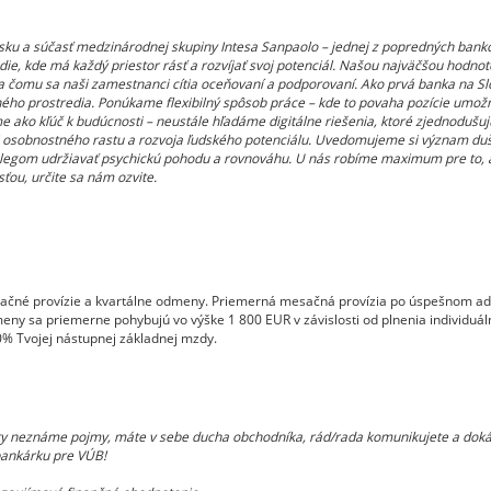
sku a súčasť medzinárodnej skupiny Intesa Sanpaolo – jednej z popredných bank
edie, kde má každý priestor rásť a rozvíjať svoj potenciál. Našou najväčšou hodnot
a čomu sa naši zamestnanci cítia oceňovaní a podporovaní. Ako prvá banka na Sl
ého prostredia. Ponúkame flexibilný spôsob práce – kde to povaha pozície umožňu
 ako kľúč k budúcnosti – neustále hľadáme digitálne riešenia, ktoré zjednodušu
le aj osobnostného rastu a rozvoja ľudského potenciálu. Uvedomujeme si význam 
legom udržiavať psychickú pohodu a rovnováhu. U nás robíme maximum pre to, 
ťou, určite sa nám ozvite.
ačné provízie a kvartálne odmeny. Priemerná mesačná provízia po úspešnom ada
odmeny sa priemerne pohybujú vo výške 1 800 EUR v závislosti od plnenia individuá
% Tvojej nástupnej základnej mzdy.
ty neznáme pojmy, máte v sebe ducha obchodníka, rád/rada komunikujete a dokáž
bankárku pre VÚB!