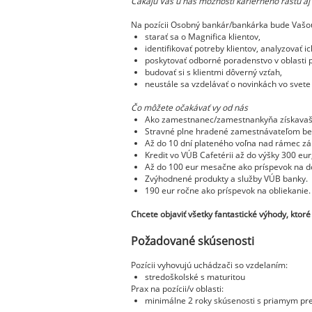
Čakajú Vás u nás možnosti kariérneho rastu aj
Na pozícii Osobný bankár/bankárka bude Vašo
starať sa o Magnifica klientov,
identifikovať potreby klientov, analyzovať ic
poskytovať odborné poradenstvo v oblasti pr
budovať si s klientmi dôverný vzťah,
neustále sa vzdelávať o novinkách vo svete 
Čo môžete očakávať vy od nás
Ako zamestnanec/zamestnankyňa získavaš ben
Stravné plne hradené zamestnávateľom be
Až do 10 dní plateného voľna nad rámec zá
Kredit vo VÚB Cafetérii až do výšky 300 eu
Až do 100 eur mesačne ako príspevok na dop
Zvýhodnené produkty a služby VÚB banky.
190 eur ročne ako príspevok na obliekanie.
Chcete objaviť všetky fantastické výhody, kt
Požadované skúsenosti
Pozícii vyhovujú uchádzači so vzdelaním:
stredoškolské s maturitou
Prax na pozícii/v oblasti:
minimálne 2 roky skúsenosti s priamym pr