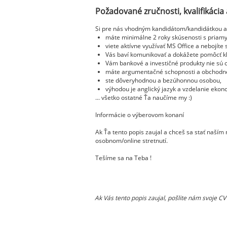
Požadované zručnosti, kvalifikácia 
Si pre nás vhodným kandidátom/kandidátkou a
máte minimálne 2 roky skúsenosti s priam
viete aktívne využívať MS Office a nebojíte 
Vás baví komunikovať a dokážete pomôcť kl
Vám bankové a investičné produkty nie sú c
máte argumentačné schopnosti a obchodn
ste dôveryhodnou a bezúhonnou osobou,
výhodou je anglický jazyk a vzdelanie eko
... všetko ostatné Ťa naučíme my :)
Informácie o výberovom konaní
Ak Ťa tento popis zaujal a chceš sa stať naší
osobnom/online stretnutí.
Tešíme sa na Teba !
Ak Vás tento popis zaujal, pošlite nám svoje 