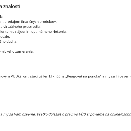
a znalosti
k:
ym predajom finančných produktov,
sa virtuálneho prostredia,
ientom s nájdením optimálneho riešenia,
udzie,
ého ducha,
nomického zamerania.
m novým VÚBkárom, stačí už len kliknúť na „Reagovať na ponuku" a my sa Ti ozveme
CV a my sa Vám ozveme. Všetko dôležité o práci vo VÚB si povieme na online/osob