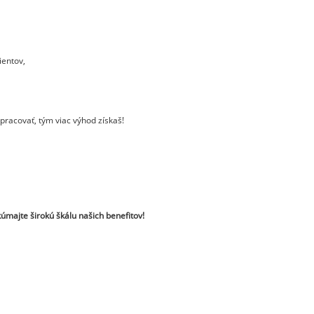
ientov,
pracovať, tým viac výhod získaš!
úmajte širokú škálu našich benefitov!