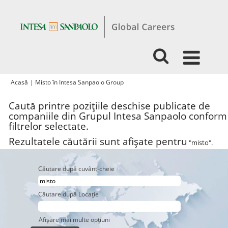
(pagina
Acasă
|
Misto în Intesa Sanpaolo Group
curentă)
Caută printre pozițiile deschise publicate de
companiile din Grupul Intesa Sanpaolo conform
filtrelor selectate.
Rezultatele căutării sunt afișate pentru
"misto".
Căutare după cuvânt-cheie
Căutare după Locație
Afișare mai multe opțiuni